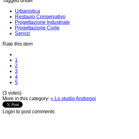
Tagged under
Urbanistica
Restauro Conservativo
Progettazione Industriale
Progettazione Civile
Servizi
Rate this item
1
2
3
4
5
(3 votes)
More in this category:
« Lo studio Andreoni
Login to post comments
NOTE! This site uses cookies and
similar technologies.