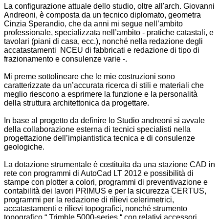
La configurazione attuale dello studio, oltre all'arch. Giovanni
Andreoni, è composta da un tecnico diplomato, geometra
Cinzia Sperandio, che da anni mi segue nell’ambito
professionale, specializzata nell’ambito - pratiche catastali, e
tavolari (piani di casa, ecc.), nonché nella redazione degli
accatastamenti NCEU di fabbricati e redazione di tipo di
frazionamento e consulenze varie -.
Mi preme sottolineare che le mie costruzioni sono
caratterizzate da un’accurata ricerca di stili e materiali che
meglio riescono a esprimere la funzione e la personalità
della struttura architettonica da progettare.
In base al progetto da definire lo Studio andreoni si avvale
della collaborazione esterna di tecnici specialisti nella
progettazione dell’impiantistica tecnica e di consulenze
geologiche.
La dotazione strumentale è costituita da una stazione CAD in
rete con programmi di AutoCad LT 2012 e possibilità di
stampe con plotter a colori, programmi di preventivazione e
contabilità dei lavori PRIMUS e per la sicurezza CERTUS,
programmi per la redazione di rilievi celerimetrici,
accatastamenti e rilievi topografici, nonché strumento
topografico “ Trimble 5000-series “ con relativi accessori.