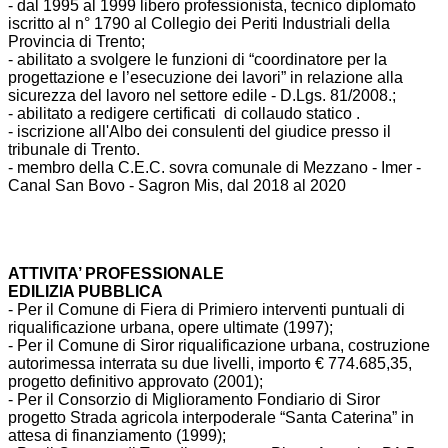
- dal 1995 al 1999 libero professionista, tecnico diplomato
iscritto al n° 1790 al Collegio dei Periti Industriali della
Provincia di Trento;
- abilitato a svolgere le funzioni di “coordinatore per la
progettazione e l’esecuzione dei lavori” in relazione alla
sicurezza del lavoro nel settore edile - D.Lgs. 81/2008.;
- abilitato a redigere certificati di collaudo statico .
- iscrizione all'Albo dei consulenti del giudice presso il
tribunale di Trento.
- membro della C.E.C. sovra comunale di Mezzano - Imer -
Canal San Bovo - Sagron Mis, dal 2018 al 2020
ATTIVITA’ PROFESSIONALE
EDILIZIA PUBBLICA
- Per il Comune di Fiera di Primiero interventi puntuali di
riqualificazione urbana, opere ultimate (1997);
- Per il Comune di Siror riqualificazione urbana, costruzione
autorimessa interrata su due livelli, importo € 774.685,35,
progetto definitivo approvato (2001);
- Per il Consorzio di Miglioramento Fondiario di Siror
progetto Strada agricola interpoderale “Santa Caterina” in
attesa di finanziamento (1999);