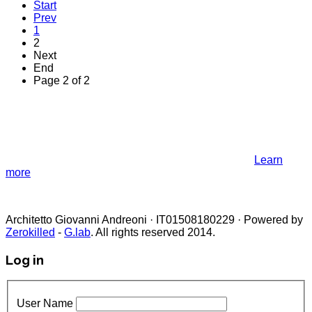
Start
Prev
1
2
Next
End
Page 2 of 2
NOTE! This site uses cookies and
similar technologies.
If you not change browser settings, you agree to it.
Learn
more
I understand
Architetto Giovanni Andreoni · IT01508180229 · Powered by
Zerokilled
-
G.lab
. All rights reserved 2014.
Log in
User Name