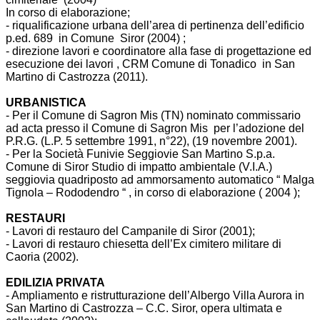
In corso di elaborazione;
- riqualificazione urbana dell’area di pertinenza dell’edificio
p.ed. 689 in Comune Siror (2004) ;
- direzione lavori e coordinatore alla fase di progettazione ed
esecuzione dei lavori , CRM Comune di Tonadico in San
Martino di Castrozza (2011).
URBANISTICA
- Per il Comune di Sagron Mis (TN) nominato commissario
ad acta presso il Comune di Sagron Mis per l’adozione del
P.R.G. (L.P. 5 settembre 1991, n°22), (19 novembre 2001).
- Per la Società Funivie Seggiovie San Martino S.p.a.
Comune di Siror Studio di impatto ambientale (V.I.A.)
seggiovia quadriposto ad ammorsamento automatico “ Malga
Tignola – Rododendro “ , in corso di elaborazione ( 2004 );
RESTAURI
- Lavori di restauro del Campanile di Siror (2001);
- Lavori di restauro chiesetta dell’Ex cimitero militare di
Caoria (2002).
EDILIZIA PRIVATA
- Ampliamento e ristrutturazione dell’Albergo Villa Aurora in
San Martino di Castrozza – C.C. Siror, opera ultimata e