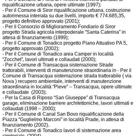
riqualificazione urbana, opere ultimate (1997);
- Per il Comune di Siror riqualificazione urbana, costruzione
autorimessa interrata su due livelli, importo € 774.685,35,
progetto definitivo approvato (2001);
- Per il Consorzio di Miglioramento Fondiario di Siror
progetto Strada agricola interpoderale “Santa Caterina” in
attesa di finanziamento (1999);
- Per il Comune di Tonadico progetto Piano Attuativo PA 5,
progetto approvato (2002);
- Per il Comune di Tonadico area Camper in località
“Zocchet”, lavori ultimati e collaudati (2000);
- Per il Comune di Transacqua sistemazione Strade
trattorabili, interventi di manutenzione straordinaria in - Per il
Comune di Transacqua sistemazione strada trattorabile ( via
Nova ) recupero ambientale, interventi di manutenzione
straordinaria in località “Pieve” – Transacqua, opere ultimate
e collaudate (2003);
- Per la Casa di Riposo “San Giuseppe” di Transacqua
garage, eliminazione barriere architettoniche, lavori ultimati e
collaudati (1998 – 2000);
- Per il Comune di Canal San Bovo riqualificazione della
Piazza “Guglielmo Marconi” in località Prade, in attesa di
finanziamento (2002).
- Per il Comune di Tonadico lavori di sistemazione area
cimiteriale (2004)