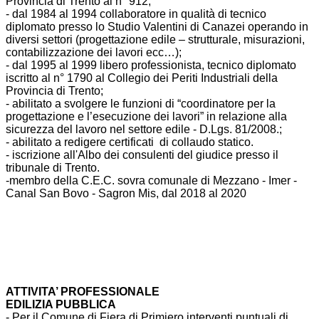
Provincia di Trento al n° 912;
- dal 1984 al 1994 collaboratore in qualità di tecnico
diplomato presso lo Studio Valentini di Canazei operando in
diversi settori (progettazione edile – strutturale, misurazioni,
contabilizzazione dei lavori ecc…);
- dal 1995 al 1999 libero professionista, tecnico diplomato
iscritto al n° 1790 al Collegio dei Periti Industriali della
Provincia di Trento;
- abilitato a svolgere le funzioni di “coordinatore per la
progettazione e l’esecuzione dei lavori” in relazione alla
sicurezza del lavoro nel settore edile - D.Lgs. 81/2008.;
- abilitato a redigere certificati di collaudo statico.
- iscrizione all'Albo dei consulenti del giudice presso il
tribunale di Trento.
-membro della C.E.C. sovra comunale di Mezzano - Imer -
Canal San Bovo - Sagron Mis, dal 2018 al 2020
ATTIVITA’ PROFESSIONALE
EDILIZIA PUBBLICA
- Per il Comune di Fiera di Primiero interventi puntuali di