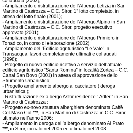
collaudata (2002);
- Ampliamento e ristrutturazione dell’Albergo Letizia in San
Martino di Castrozza – C.C. Siror, 1° lotto completato, in
attesa del lotto finale (2001);
- Ampliamento e ristrutturazione dell’Albergo Alpino in San
Martino di Castrozza – C.C. Siror, progetto esecutivo
approvato (2001);
- Ampliamento e ristrutturazione dell’Albergo Primiero in
Tonadico, in corso di elaborazione (2002);
- Ampliamento dell’Edificio agrituristico “Le Vale” in
Transacqua, lavori completamente ultimati e collaudati
(1998);
- Progetto di nuovo edificio ricettivo a servizio dell’attuale
edificio agrituristico “Santa Romina” in località Zortea – C.C.
Canal San Bovo (2001) in attesa di approvazione dello
Strumento Urbanistico;
- Progetto ampliamento albergo al cacciatore ( deroga
urbanistica );
- Ristrutturazione ex albergo Astor residence “ Adler “ in San
Martino di Castrozza ;
- Progetto ex-novo struttura alberghiera denominata Caffè
Col-Maso Col ***, in San Martino di Castrozza in C.C. Siror,
ultimato nell’anno 2006;
- Ampliamento in deroga dell’albergo denominato Al Prato
***, in Siror, iniziato nel 2005 ed ultimato nel 2008.