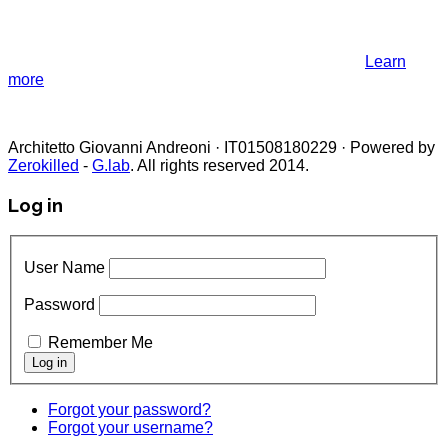
similar technologies.
If you not change browser settings, you agree to it.
Learn
more
I understand
Architetto Giovanni Andreoni · IT01508180229 · Powered by
Zerokilled
-
G.lab
. All rights reserved 2014.
Log in
User Name
Password
Remember Me
Forgot your password?
Forgot your username?