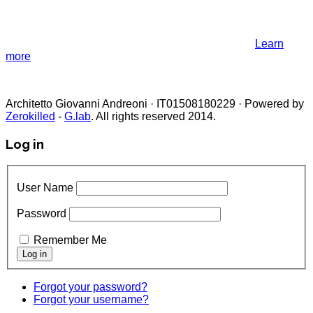
similar technologies.
If you not change browser settings, you agree to it.
Learn
more
I understand
Architetto Giovanni Andreoni · IT01508180229 · Powered by
Zerokilled
-
G.lab
. All rights reserved 2014.
Log in
User Name
Password
Remember Me
Forgot your password?
Forgot your username?