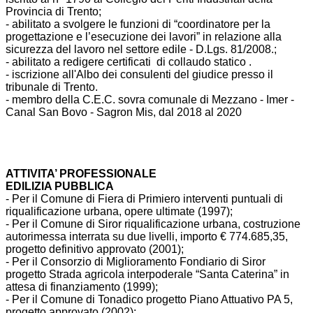
Provincia di Trento;
- abilitato a svolgere le funzioni di “coordinatore per la
progettazione e l’esecuzione dei lavori” in relazione alla
sicurezza del lavoro nel settore edile - D.Lgs. 81/2008.;
- abilitato a redigere certificati di collaudo statico .
- iscrizione all'Albo dei consulenti del giudice presso il
tribunale di Trento.
- membro della C.E.C. sovra comunale di Mezzano - Imer -
Canal San Bovo - Sagron Mis, dal 2018 al 2020
ATTIVITA’ PROFESSIONALE
EDILIZIA PUBBLICA
- Per il Comune di Fiera di Primiero interventi puntuali di
riqualificazione urbana, opere ultimate (1997);
- Per il Comune di Siror riqualificazione urbana, costruzione
autorimessa interrata su due livelli, importo € 774.685,35,
progetto definitivo approvato (2001);
- Per il Consorzio di Miglioramento Fondiario di Siror
progetto Strada agricola interpoderale “Santa Caterina” in
attesa di finanziamento (1999);
- Per il Comune di Tonadico progetto Piano Attuativo PA 5,
progetto approvato (2002);