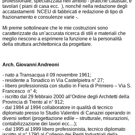
professionale, specializzata nell’ambito - pratiche catastali, e
tavolari ( piani di casa ecc. ), nonché nella redazione degli
accatastamenti NCEU di fabbricati e redazione di tipo di
frazionamento e consulenze varie -.
Mi preme sottolineare che le mie costruzioni sono
caratterizzate da un’accurata ricerca di stili e materiali che
meglio riescono a esprimere la funzione e la personalità
della struttura architettonica da progettare.
Arch. Giovanni Andreoni
- nato a Transacqua il 09 novembre 1961;
- residente a Tonadico in Via Castelpietra n° 27;
- libero professionista con studio in Fiera di Primiero – Via S.
Francesco n° 4;
- iscritto dal 29 febbraio 2000 all’Ordine degli Architetti della
Provincia di Trento al n° 912;
- dal 1984 al 1994 collaboratore in qualità di tecnico
diplomato presso lo Studio Valentini di Canazei operando in
diversi settori (progettazione edile – strutturale, misurazioni,
contabilizzazione dei lavori ecc…);
- dal 1995 al 1999 libero professionista, tecnico diplomato
iscritto al n° 1790 al Collegio dei Periti Industriali della