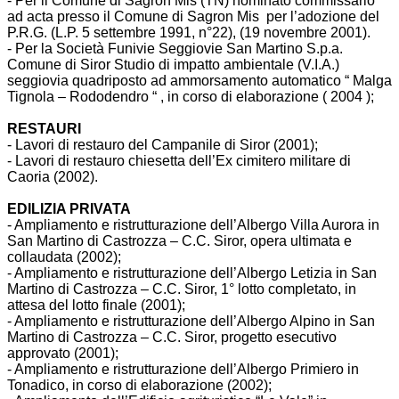
- Per il Comune di Sagron Mis (TN) nominato commissario
ad acta presso il Comune di Sagron Mis per l’adozione del
P.R.G. (L.P. 5 settembre 1991, n°22), (19 novembre 2001).
- Per la Società Funivie Seggiovie San Martino S.p.a.
Comune di Siror Studio di impatto ambientale (V.I.A.)
seggiovia quadriposto ad ammorsamento automatico “ Malga
Tignola – Rododendro “ , in corso di elaborazione ( 2004 );
RESTAURI
- Lavori di restauro del Campanile di Siror (2001);
- Lavori di restauro chiesetta dell’Ex cimitero militare di
Caoria (2002).
EDILIZIA PRIVATA
- Ampliamento e ristrutturazione dell’Albergo Villa Aurora in
San Martino di Castrozza – C.C. Siror, opera ultimata e
collaudata (2002);
- Ampliamento e ristrutturazione dell’Albergo Letizia in San
Martino di Castrozza – C.C. Siror, 1° lotto completato, in
attesa del lotto finale (2001);
- Ampliamento e ristrutturazione dell’Albergo Alpino in San
Martino di Castrozza – C.C. Siror, progetto esecutivo
approvato (2001);
- Ampliamento e ristrutturazione dell’Albergo Primiero in
Tonadico, in corso di elaborazione (2002);