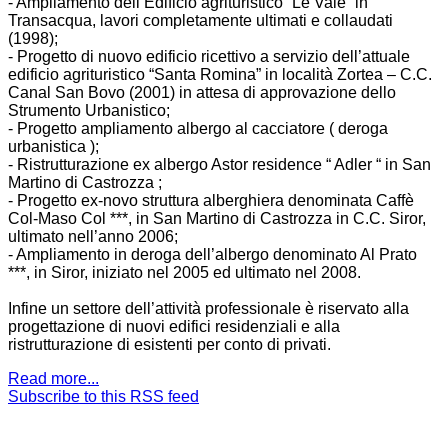
- Ampliamento dell’Edificio agrituristico “Le Vale” in
Transacqua, lavori completamente ultimati e collaudati
(1998);
- Progetto di nuovo edificio ricettivo a servizio dell’attuale
edificio agrituristico “Santa Romina” in località Zortea – C.C.
Canal San Bovo (2001) in attesa di approvazione dello
Strumento Urbanistico;
- Progetto ampliamento albergo al cacciatore ( deroga
urbanistica );
- Ristrutturazione ex albergo Astor residence “ Adler “ in San
Martino di Castrozza ;
- Progetto ex-novo struttura alberghiera denominata Caffè
Col-Maso Col ***, in San Martino di Castrozza in C.C. Siror,
ultimato nell’anno 2006;
- Ampliamento in deroga dell’albergo denominato Al Prato
***, in Siror, iniziato nel 2005 ed ultimato nel 2008.
Infine un settore dell’attività professionale è riservato alla
progettazione di nuovi edifici residenziali e alla
ristrutturazione di esistenti per conto di privati.
Read more...
Subscribe to this RSS feed
NOTE! This site uses cookies and