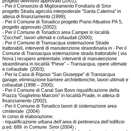
progetto definitivo approvato (2001);
- Per il Consorzio di Miglioramento Fondiario di Siror
progetto Strada agricola interpoderale “Santa Caterina” in
attesa di finanziamento (1999);
- Per il Comune di Tonadico progetto Piano Attuativo PA 5,
progetto approvato (2002);
- Per il Comune di Tonadico area Camper in località
“Zocchet”, lavori ultimati e collaudati (2000);
- Per il Comune di Transacqua sistemazione Strade
trattorabili, interventi di manutenzione straordinaria in - Per il
Comune di Transacqua sistemazione strada trattorabile ( via
Nova ) recupero ambientale, interventi di manutenzione
straordinaria in località “Pieve” – Transacqua, opere ultimate
e collaudate (2003);
- Per la Casa di Riposo “San Giuseppe” di Transacqua
garage, eliminazione barriere architettoniche, lavori ultimati e
collaudati (1998 – 2000);
- Per il Comune di Canal San Bovo riqualificazione della
Piazza “Guglielmo Marconi” in località Prade, in attesa di
finanziamento (2002).
- Per il Comune di Tonadico lavori di sistemazione area
cimiteriale (2004)
In corso di elaborazione;
- riqualificazione urbana dell’area di pertinenza dell’edificio
p.ed. 689 in Comune Siror (2004) ;