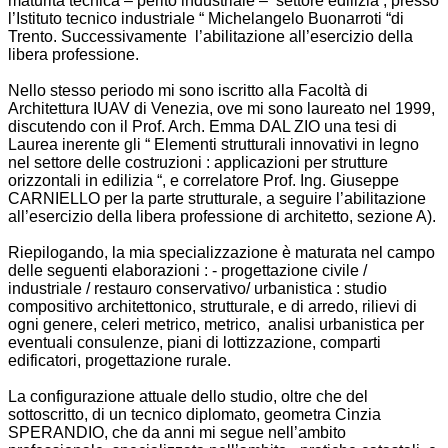
maturità tecnica – perito industriale – settore edilizia , presso
l’Istituto tecnico industriale “ Michelangelo Buonarroti “di
Trento. Successivamente l’abilitazione all’esercizio della
libera professione.
Nello stesso periodo mi sono iscritto alla Facoltà di
Architettura IUAV di Venezia, ove mi sono laureato nel 1999,
discutendo con il Prof. Arch. Emma DAL ZIO una tesi di
Laurea inerente gli “ Elementi strutturali innovativi in legno
nel settore delle costruzioni : applicazioni per strutture
orizzontali in edilizia “, e correlatore Prof. Ing. Giuseppe
CARNIELLO per la parte strutturale, a seguire l’abilitazione
all’esercizio della libera professione di architetto, sezione A).
Riepilogando, la mia specializzazione è maturata nel campo
delle seguenti elaborazioni : - progettazione civile /
industriale / restauro conservativo/ urbanistica : studio
compositivo architettonico, strutturale, e di arredo, rilievi di
ogni genere, celeri metrico, metrico, analisi urbanistica per
eventuali consulenze, piani di lottizzazione, comparti
edificatori, progettazione rurale.
La configurazione attuale dello studio, oltre che del
sottoscritto, di un tecnico diplomato, geometra Cinzia
SPERANDIO, che da anni mi segue nell’ambito